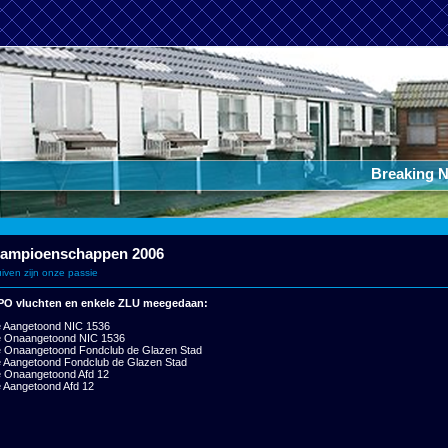
Breaking News:
ampioenschappen 2006
iven zijn onze passie
PO vluchten en enkele ZLU meegedaan:
 Aangetoond NIC 1536
e Onaangetoond NIC 1536
 Onaangetoond Fondclub de Glazen Stad
 Aangetoond Fondclub de Glazen Stad
 Onaangetoond Afd 12
 Aangetoond Afd 12