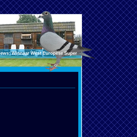
 Winnaar West Europese Super Marathon 2016 !! en topduif Floris