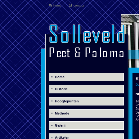
home
contact
Home
K
Du
Historie
N
Hoogtepunten
1e
2
2e
3e
Methode
3e
3e
Galerij
Artikelen