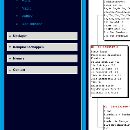
Floris
Magic
Patrick
Red Tornado
Uitslagen
Kampioenschappen
Nieuws
Contact