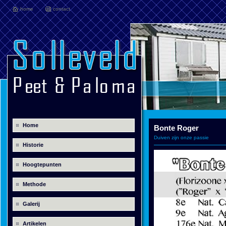
home
contact
Home
Bonte Roger
Duiven zijn onze passie
Historie
Hoogtepunten
Methode
Galerij
Artikelen