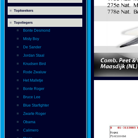
Topkwekers
Topvliegers
Bonte Desmond
Misty Boy
De Sander
Jordan Staal
Knudsen Bird
Rode Zwaluw
Het Malletje
Bonte Roger
Bruce Lee
Blue Starfighter
Zwarte Roger
Obama
Calimero