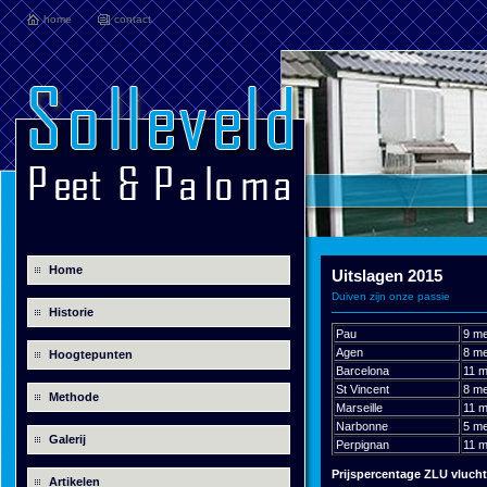
home
contact
Home
Uitslagen 2015
Duiven zijn onze passie
Historie
Pau
9 m
Agen
8 m
Hoogtepunten
Barcelona
11 
St Vincent
8 m
Methode
Marseille
11 
Narbonne
5 m
Galerij
Perpignan
11 
Prijspercentage ZLU vlucht
Artikelen